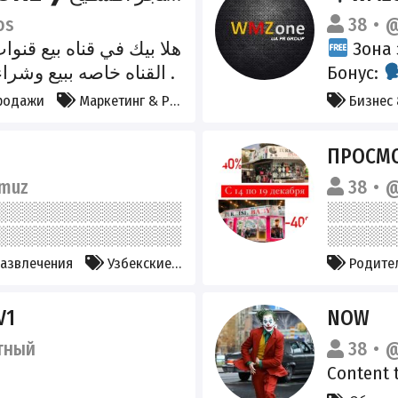
os
38
@
هلا بيك في قناه بيع قنوا
Зона 
القناه خاصه ببيع وشراء 
Бонус:
ورشق جميع البرامج توا
@first_u
родажи
Маркетинг & PR
Бизнес
.. حسابي الرسمي : @O_OOC
@zoomp
https://
ПРОСМО
roq5j
muz
38
@
азвлечения
Узбекские
Родите
V1
NOW
тный
38
@
Content 