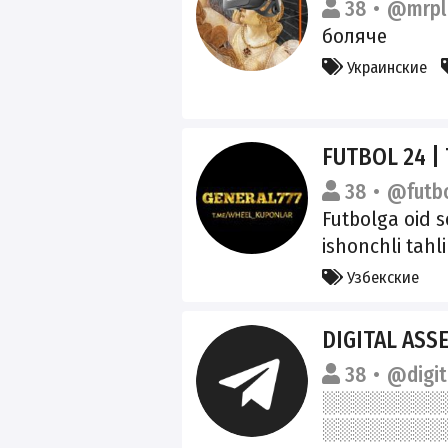
38
@mrpl
боляче
Украинские
FUTBOL 24 |
38
@futbo
Futbolga oid s
ishonchli tahli
kanalda. Kana
Узбекские
va do'stlaringiz
@FUTBOL24_T
DIGITAL ASS
https://t.me/
38
@digi
mE6