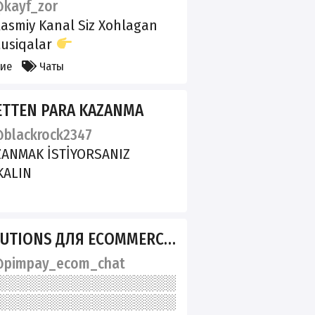
kayf_zor
Rasmiy Kanal Siz Xohlagan
usiqalar
oosted_Blvck
кие
Чаты
00_ta_qow_adminka
ETTEN PARA KAZANMA
blackrock2347
ZANMAK İSTİYORSANIZ
KALIN
TIONS ДЛЯ ECOMMERCE_CHAT
pimpay_ecom_chat