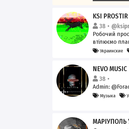
KSI PROSTI
38
@ksipr
Робочий прос
втілюємо пла
Ksi Prostir
Украинские
NEVO MUSIC 
38
@nevo
Admin: @Fora
Музыка
У
МАРІУПОЛЬ У ВИГН