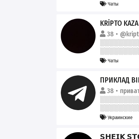
Чаты
KRİPTO KAZ
38
@kript
Чаты
ПРИКЛАД В
38
прива
Украинские