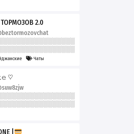
 ТОРМОЗОВ 2.0
beztormozovchat
йджанские
Чаты
𝚔𝚎 ♡
suw8zjw
NE |