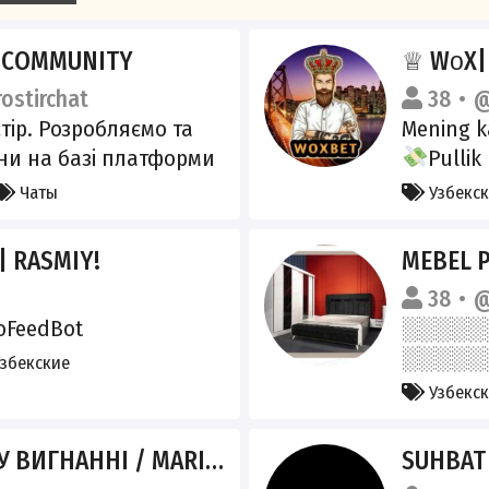
R COMMUNITY
♕ WᴏX|
ostirchat
38
@
тір. Розробляємо та
Mening k
ни на базі платформи
Pullik
@Woxbet_
Чаты
Узбекс
yordam 
http://w
| RASMIY!
MEBEL 
_music_nevomusic_nevotv_tv
38
@
oFeedBot
збекские
Узбекс
АННІ / MARIUPOL IN EXILE
SUHBAT