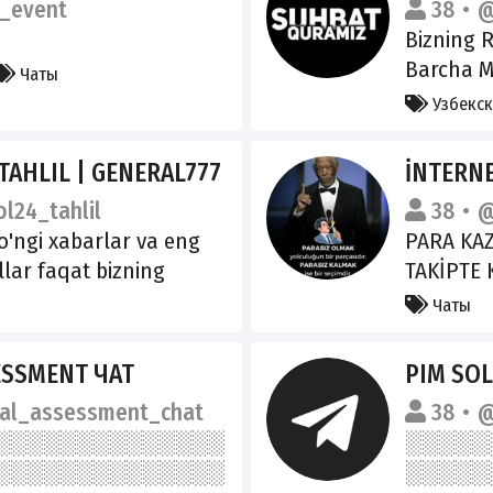
_event
38
@
Bizning 
Barcha M
Чаты
@Bass_B
Узбекс
#odam_1
 TAHLIL | GENERAL777
İNTERN
l24_tahlil
38
@
o'ngi xabarlar va eng
PARA KA
llar faqat bizning
TAKİPTE 
limizga obuna bo'ling
Чаты
ni taklif qiling:
AHLIL
ESSMENT ЧАТ
PIM SOLU
joinchat/i9wSOWdl48BjZ
tal_assessment_chat
38
@