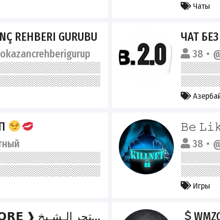
Чаты
ANÇ REHBERI GURUBU
ЧАТ БЕЗ
okazancrehberigurup
38
@
Азерба
ІП
𝙱𝚎 𝙻𝚒
тный
38
@
Игры
𝗦𝗛𝗘𝗜𝗞 𝗦𝗧𝗢𝗥𝗘 ❱ مـتجر الـشـيخ
WMZO