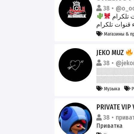
38
@o_o
ت تلكرام
. قنوات تلكرام
صل الاجتماعي
Магазины & п
JEKO MUZ
38
@jeko
Музыка
Р
PRIVATE VIP 
38
прива
Приватка