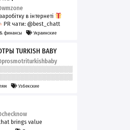
wmzone
заробітку в інтернеті
PR чати: @best_chatt
a @first_ua2 @first_ua3
 & финансы
Украинские
r
Підтримати канал:
send.monobank.ua/jar/3Sgkf
ТРЫ TURKISH BABY
Тут можно заработать ...
prosmotriturkishbaby
лям
Узбекские
checknow
that brings value