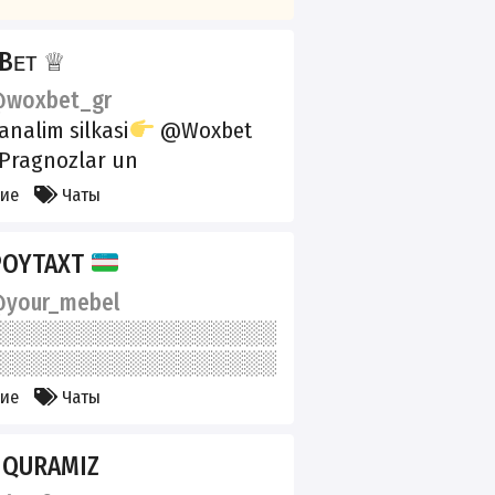
Bᴇᴛ ♕
woxbet_gr
analim silkasi
@Woxbet
 Pragnozlar un
Menejer Stavka qilishga
кие
Чаты
@Woxbet_info
ww.instagram.com//woxbet
POYTAXT
your_mebel
кие
Чаты
 QURAMIZ