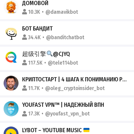
ДОМОВОЙ
10.3K
@damavikbot
БОТ БАНДИТ
34.4K
@banditchatbot
超级引擎
@CJYQ
117.5K
@tele114bot
КРИПТОСТАРТ | 4 ШАГА К ПОНИМАНИЮ РЫНКА
11.7K
@oleg_cryptoinsider_bot
YOUFAST VPN™ | НАДЕЖНЫЙ ВПН
17.3K
@youfast_vpn_bot
LYBOT – YOUTUBE MUSIC