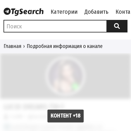
Категории
Добавить
Конта
Главная
Подробная информация о канале
LUCID DREAMS (18+)
1.48M
@luciddreams
Lucid Dreams is back! Founder:
@platov_ai
,