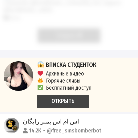
community:
@luciddreams_community_bot
, support:
@luciddreams_admin
Боты
Открыть
ВПИСКА СТУДЕНТОК
Архивные видео
Горячие сливы
Бесплатный доступ
ОТКРЫТЬ
اس ام اس بمبر رایگان
14.2K
@free_smsbomberbot