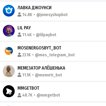
ЛАВКА ДЖОУНСИ
14.8K
@jonesyshopbot
LIL PAY
11.4K
@lilpaybot
MOSENERGOSBYT_BOT
23.1K
@mes_telegram_bot
МЕМЕЗАТОР АЛЁШЕНЬКА
11.1K
@memetr_bot
MMGETBOT
48.7K
@mmgetbot