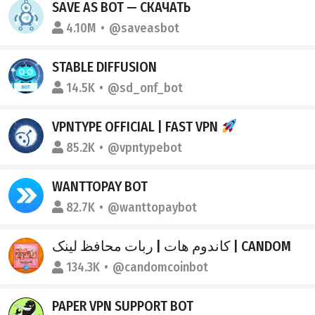
SAVE AS BOT — СКАЧАТЬ
4.10M
@saveasbot
STABLE DIFFUSION
14.5K
@sd_onf_bot
VPNTYPE OFFICIAL | FAST VPN
85.2K
@vpntypebot
WANTTOPAY BOT
82.7K
@wanttopaybot
کاندوم هات | ربات محافظ لینک | CANDOM
134.3K
@candomcoinbot
PAPER VPN SUPPORT BOT