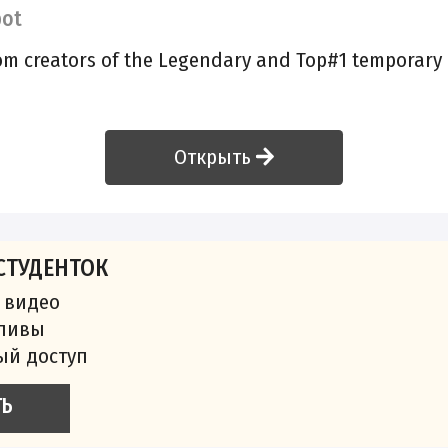
bot
rom creators of the Legendary and Top#1 temporary 
Открыть
СТУДЕНТОК
 видео
сливы
ый доступ
ТЬ