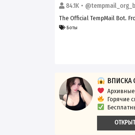
84.1K
@tempmail_org_
The Official TempMail Bot. F
Боты
ВПИСКА 
Архивные
Горячие 
Бесплатн
ОТКРЫ