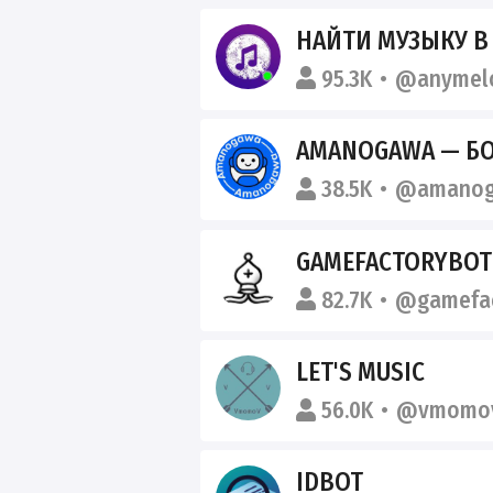
НАЙТИ МУЗЫКУ В
95.3K
@anymel
AMANOGAWA — Б
38.5K
@amanog
GAMEFACTORYBOT
82.7K
@gamefac
LET'S MUSIC
56.0K
@vmomo
IDBOT