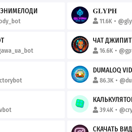
 ЭНИМЕЛОДИ
𝐆𝐋𝐘𝐏𝐇
ody_bot
11.6K
@gly
ОТ
ЧАТ ДЖИПИТИ
awa_ua_bot
16.6K
@gpt
DUMALOQ VI
torybot
86.3K
@du
КАЛЬКУЛЯТОР М
vbot
39.4K
@cry
СКАЧАТЬ ВИД