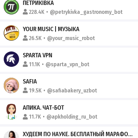
ПЕТРИКІВКА
228.4K
@petrykivka_gastronomy_bot
YOUR MUSIC | МУЗЫКА
26.5K
@your_music_robot
SPARTA VPN
11.1K
@sparta_vpn_bot
SAFIA
19.5K
@safiabakery_uzbot
АПИКА. ЧАТ-БОТ
11.7K
@apkholding_ru_bot
ХУДЕЕМ ПО НАУКЕ. БЕСПЛАТНЫЙ МАРАФОН ОТ КРИСТИНЫ ШЕРЕМЕТЬЕВОЙ