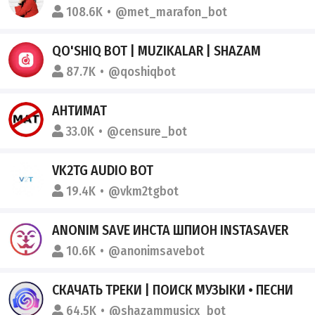
108.6K
@met_marafon_bot
QO'SHIQ BOT | MUZIKALAR | SHAZAM
87.7K
@qoshiqbot
АНТИМАТ
33.0K
@censure_bot
VK2TG AUDIO BOT
19.4K
@vkm2tgbot
ANONIM SAVE ИНСТА ШПИОН INSTASAVER
10.6K
@anonimsavebot
СКАЧАТЬ ТРЕКИ | ПОИСК МУЗЫКИ • ПЕСНИ
64.5K
@shazammusicx_bot