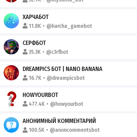
ХАРЧАБОТ
11.8K
@harcha_gamebot
СЕРФБОТ
35.3K
@c3rfbot
DREAMPICS БОТ | NANO BANANA
16.7K
@dreampicsbot
HOWYOURBOT
477.4K
@howyourbot
АНОНИМНЫЙ КОММЕНТАРИЙ
100.5K
@anoncommentsbot