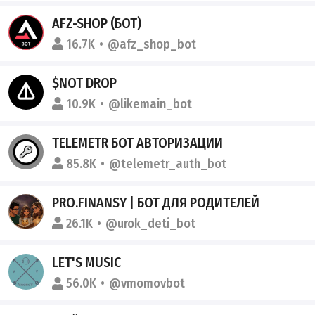
AFZ-SHOP (БОТ)
16.7K
@afz_shop_bot
$NOT DROP
10.9K
@likemain_bot
TELEMETR БОТ АВТОРИЗАЦИИ
85.8K
@telemetr_auth_bot
PRO.FINANSY | БОТ ДЛЯ РОДИТЕЛЕЙ
26.1K
@urok_deti_bot
LET'S MUSIC
56.0K
@vmomovbot