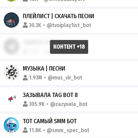
ПЛЕЙЛИСТ | СКАЧАТЬ ПЕСНИ
30.3K
@tvoiplay1ist_bot
SANDOZ СHAT
1.5K
@sandoz_chat
МУЗЫКА | ПЕСНИ
1.93M
@mus_vir_bot
ЗАЗЫВАЛА TAG BOT 8
305.9K
@zazyvala_bot
ТОТ САМЫЙ SMM БОТ
11.8K
@smm_spec_bot