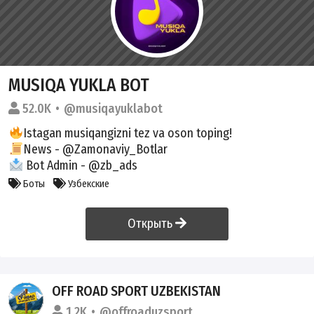
MUSIQA YUKLA BOT
52.0K
@musiqayuklabot
Istagan musiqangizni tez va oson toping!
News -
@Zamonaviy_Botlar
Bot Admin -
@zb_ads
Боты
Узбекские
Открыть
OFF ROAD SPORT UZBEKISTAN
1.2K
@offroaduzsport