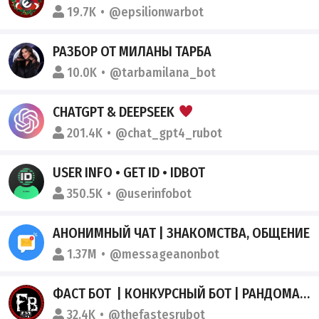
19.7K
@epsilionwarbot
РАЗБОР ОТ МИЛАНЫ ТАРБА
10.0K
@tarbamilana_bot
CHATGPT & DEEPSEEK
201.4K
@chat_gpt4_rubot
USER INFO • GET ID • IDBOT
350.5K
@userinfobot
АНОНИМНЫЙ ЧАТ | ЗНАКОМСТВА, ОБЩЕНИЕ
1.37M
@messageanonbot
ФАСТ БОТ ️ | КОНКУРСНЫЙ БОТ | РАНДОМАЙЗЕР
32.4K
@thefastesrubot