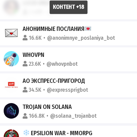
LUCID DREAMS (18+)
1.48M
@luciddreams
АНОНИМНЫЕ ПОСЛАНИЯ
16.6K
@anonimnye_poslaniya_bot
WHOVPN
23.6K
@whovpnbot
АО ЭКСПРЕСС-ПРИГОРОД
34.5K
@expressprigbot
TROJAN ON SOLANA
166.8K
@solana_trojanbot
EPSILION WAR - MMORPG