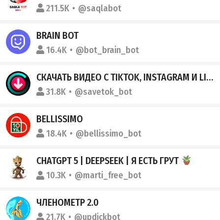
211.5K
@saqlabot
BRAIN BOT
16.4K
@bot_brain_bot
СКАЧАТЬ ВИДЕО С TIKTOK, INSTAGRAM И LIKEE
31.8K
@savetok_bot
BELLISSIMO
18.4K
@bellissimo_bot
CHATGPT 5 | DEEPSEEK | Я ЕСТЬ ГРУТ
10.3K
@marti_free_bot
ЧЛЕНОМЕТР 2.0
21.7K
@updickbot