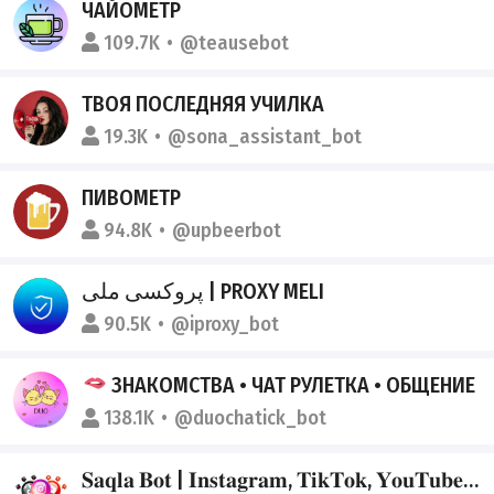
ЧАЙОМЕТР
109.7K
@teausebot
ТВОЯ ПОСЛЕДНЯЯ УЧИЛКА
19.3K
@sona_assistant_bot
ПИВОМЕТР
94.8K
@upbeerbot
پروکسی ملی | PROXY MELI
90.5K
@iproxy_bot
ЗНАКОМСТВА • ЧАТ РУЛЕТКА • ОБЩЕНИЕ
138.1K
@duochatick_bot
𝐒𝐚𝐪𝐥𝐚 𝐁𝐨𝐭 | 𝐈𝐧𝐬𝐭𝐚𝐠𝐫𝐚𝐦, 𝐓𝐢𝐤𝐓𝐨𝐤, 𝐘𝐨𝐮𝐓𝐮𝐛𝐞, 𝐌𝐮𝐬𝐢𝐜 СКАЧАТЬ