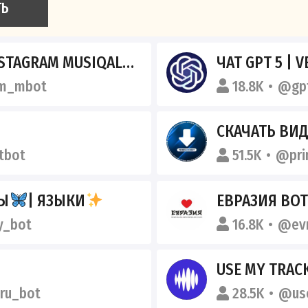
ТЬ
AM MUSIQALAR TIKTOK
ЧАТ GPT 5 | VEO 3.
m_mbot
18.8K
@gpt
СКАЧАТЬ ВИДЕО
tbot
51.5K
@pri
РЫ
| ЯЗЫКИ
ЕВРАЗИЯ BOT
y_bot
16.8K
@evr
USE MY TRAC
ru_bot
28.5K
@us