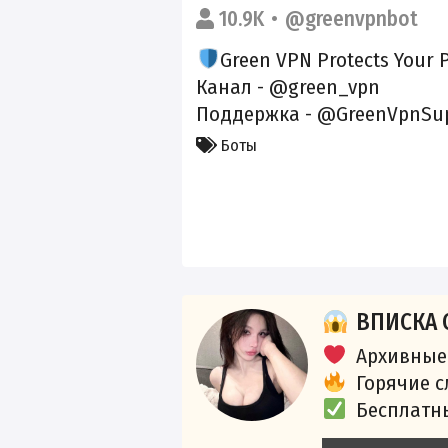
10.9K
@greenvpnbot
Green VPN Protects Your P
Канал -
@green_vpn
Поддержка -
@GreenVpnSup
Боты
ВПИСКА 
Архивные
Горячие 
Бесплатн