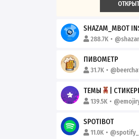
ОТКРЫ
SHAZAM_MBOT INSTAGR
288.7K
@shaza
ПИВОМЕТР
31.7K
@beercha
ТЕМЫ
| СТИКЕ
139.5K
@emojir
SPOTIBOT
11.0K
@spotify_