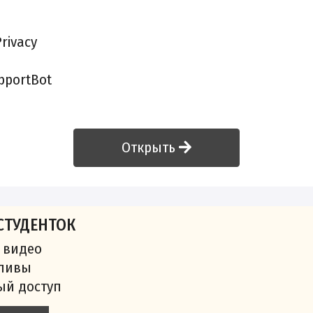
rivacy
portBot
Открыть
СТУДЕНТОК
 видео
сливы
ый доступ