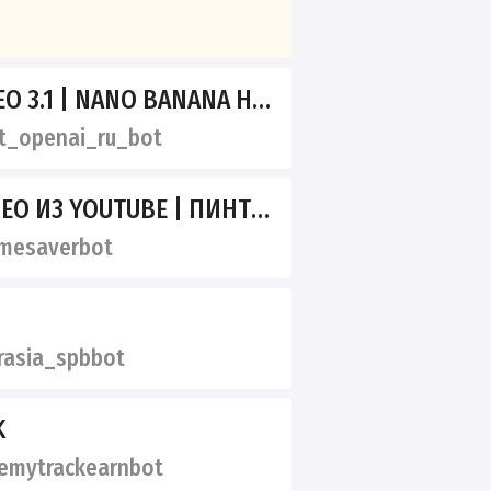
1 | NANO BANANA НА РУССКОМ ЯЗЫКЕ
_openai_ru_bot
 ИЗ YOUTUBE | ПИНТЕРЕСТА
mesaverbot
asia_spbbot
K
emytrackearnbot