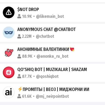
$NOT DROP
10.9K
@likemain_bot
ANONYMOUS CHAT @CHATBOT
2.22M
@chatbot
АНОНИМНЫЕ ВАЛЕНТИНКИ
88.9K
@anonka_ru_bot
QO'SHIQ BOT | MUZIKALAR | SHAZAM
87.7K
@qoshiqbot
ПРОМПТЫ | ВЕО3 | МИДЖОРНИ ИИ
61.6K
@mj_neirpointbot