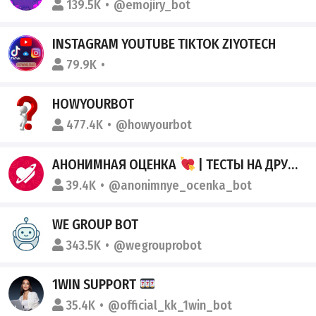
139.5K
@emojiry_bot
INSTAGRAM YOUTUBE TIKTOK ZIYOTECH
79.9K
@ziyotech_instagram_downloaderbo
HOWYOURBOT
477.4K
@howyourbot
АНОНИМНАЯ ОЦЕНКА
| ТЕСТЫ НА ДРУЖБУ
39.4K
@anonimnye_ocenka_bot
WE GROUP BOT
343.5K
@wegrouprobot
1WIN SUPPORT
35.4K
@official_kk_1win_bot