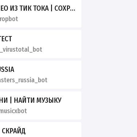
КА | СОХРАНИТЬ МУЗЫКУ С ТИКТОКА ПО ССЫЛКЕ
ropbot
TECT
virustotal_bot
USSIA
ters_russia_bot
НИ | НАЙТИ МУЗЫКУ
musicxbot
 СКРАЙД