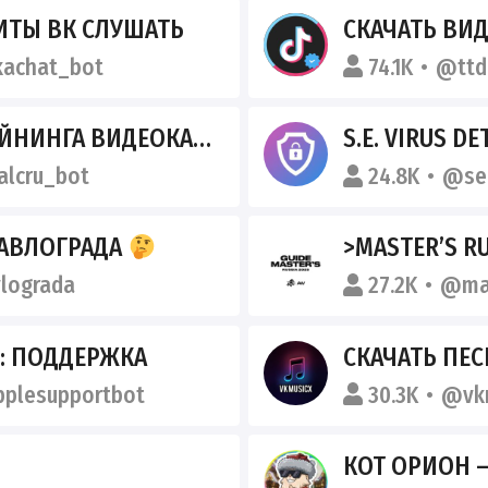
ИТЫ ВК СЛУШАТЬ
СКАЧАТЬ ВИДЕО ИЗ ТИК ТО
kachat_bot
74.1K
@ttd
ГА ВИДЕОКАРТЫ АСИКИ
S.E. VIRUS DE
alcru_bot
24.8K
@se_
ПАВЛОГРАДА
>MASTER’S R
lograda
27.2K
@mas
: ПОДДЕРЖКА
СКАЧАТЬ ПЕС
plesupportbot
30.3K
@vk
КОТ ОРИОН –