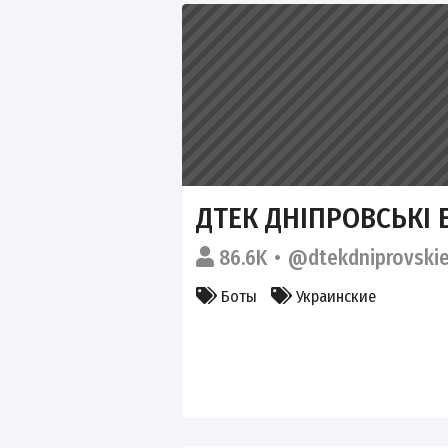
ДТЕК ДНІПРОВСЬКІ
86.6K
@dtekdniprovskie
Боты
Украинские