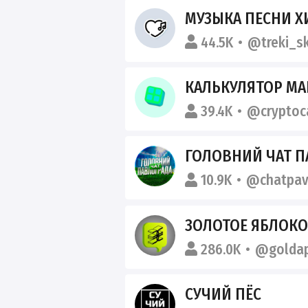
МУЗЫКА ПЕСНИ Х
44.5K
@treki_s
КАЛЬКУЛЯТОР МАЙНИН
39.4K
@cryptoc
ГОЛОВНИЙ ЧАТ 
10.9K
@chatpav
ЗОЛОТОЕ ЯБЛОКО
286.0K
@goldap
СУЧИЙ ПЁС