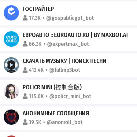
ГОСТРАЙТЕР
17.3K
@gospublicgpt_bot
ЕВРОАВТО :: EUROAUTO.RU | BY MAXBOT.AI
66.3K
@expertmax_bot
СКАЧАТЬ МУЗЫКУ | ПОИСК ПЕСНИ
412.4K
@fullmp3bot
POLICR MINI (控制台版)
115.0K
@policr_mini_bot
АНОНИМНЫЕ СООБЩЕНИЯ
39.5K
@anonroll_bot