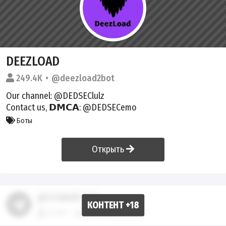
DEEZLOADᅠ
249.4K
@deezload2bot
Our channel:
@DEDSEClulz
Contact us, 𝗗𝗠𝗖𝗔:
@DEDSECemo
Боты
Открыть
ДРОЧМЕЙСТЕР
32.1K
@xyu_epta_bot