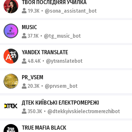
ТВОЯ ПОСЛЕДНЯЯ УЧИЛКА
19.3K
@sona_assistant_bot
MUSIC
37.1K
@tg_music_bot
YANDEX TRANSLATE
48.4K
@ytranslatebot
PR_VSEM
20.3K
@prvsem_bot
ДТЕК КИЇВСЬКІ ЕЛЕКТРОМЕРЕЖІ
350.3K
@dtekkyivskielectromerezhibot
TRUE MAFIA BLACK