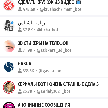
СДЕЛАТЬ КРУЖОК ИЗ ВИДЕО
478.6K
@kruzhochkimem_bot
برنامه ناشناس
57.8K
@bchatbot
3D СТИКЕРЫ НА ТЕЛЕФОН
31.9K
@stickers_3d_bot
GASUA
533.3K
@gasua_bot
СЕРИАЛЫ БОТ | ОЧЕНЬ СТРАННЫЕ ДЕЛА 5
25.7K
@serialy2021_bot
АНОНИМНЫЕ СООБЩЕНИЯ