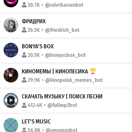
30.7K
@ruletkarurobot
ФРИДРИХ
26.5K
@friedrich_bot
BONYA'S BOX
20.5K
@bonyasbox_bot
КИНОМЕМЫ | КИНОПЕСИКА
29.9K
@kinopoisk_memes_bot
СКАЧАТЬ МУЗЫКУ | ПОИСК ПЕСНИ
412.4K
@fullmp3bot
LET'S MUSIC
56.0K
@vmomovbot