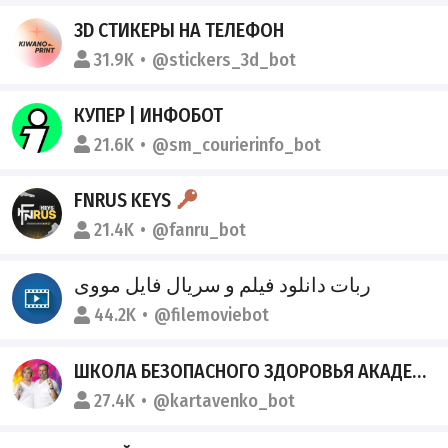
3D СТИКЕРЫ НА ТЕЛЕФОН
31.9K
@stickers_3d_bot
КУПЕР | ИНФОБОТ
21.6K
@sm_courierinfo_bot
FNRUS KEYS
21.4K
@fanru_bot
ربات دانلود فیلم و سریال فایل مووی
44.2K
@filemoviebot
ШКОЛА БЕЗОПАСНОГО ЗДОРОВЬЯ АКАДЕМИКОВ КАРТАВЕНКО
27.4K
@kartavenko_bot