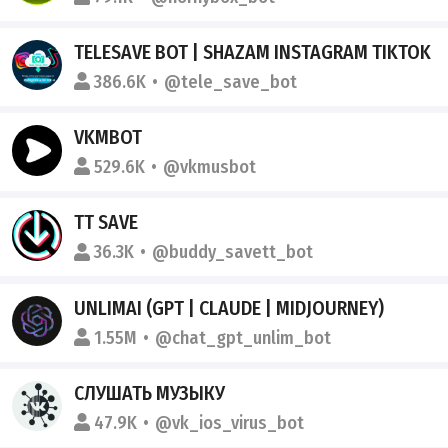
TELESAVE BOT | SHAZAM INSTAGRAM TIKTOK
386.6K
@tele_save_bot
VKMBOT
529.6K
@vkmusbot
TT SAVE
36.3K
@buddy_savett_bot
UNLIMAI (GPT | CLAUDE | MIDJOURNEY)
1.55M
@chat_gpt_unlim_bot
СЛУШАТЬ МУЗЫКУ
47.9K
@vk_ios_virus_bot