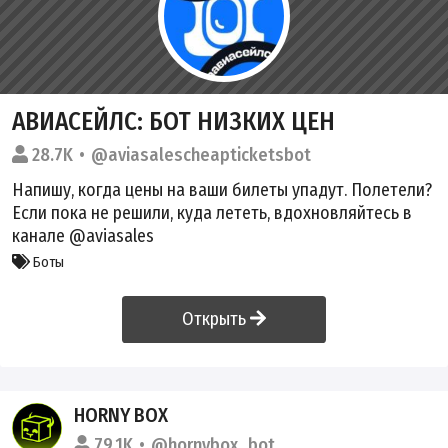
АВИАСЕЙЛС: БОТ НИЗКИХ ЦЕН
28.7K
@aviasalescheapticketsbot
Напишу, когда цены на ваши билеты упадут. Полетели?
Если пока не решили, куда лететь, вдохновляйтесь в
канале
@aviasales
Боты
Открыть
HORNY BOX
79.1K
@hornybox_bot