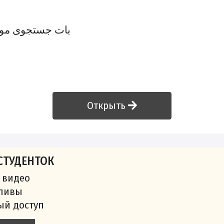
بات جستجوی موزیک
Открыть
СТУДЕНТОК
 видео
сливы
ый доступ