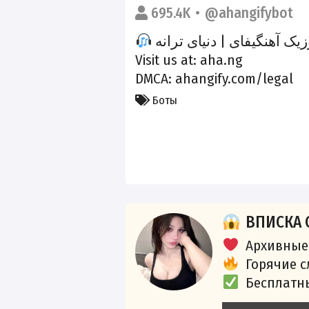
695.4K
@ahangifybot
 آهنگیفای | دنیای ترانه
Visit us at: aha.ng
DMCA: ahangify.com/legal
Боты
ВПИСКА 
Архивные
Горячие 
Бесплатн