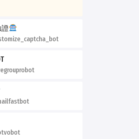
驗證
tomize_captcha_bot
OT
egrouprobot
ailfastbot
tvobot