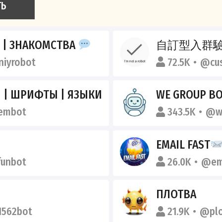
ТЬ
 | ЗНАКОМСТВА
自訂型入群
iyrobot
72.5K
@cus
Ы | ШРИФТЫ | ЯЗЫКИ
WE GROUP B
embot
343.5K
@w
EMAIL FAST
unbot
26.0K
@em
ПЛОТВА
1562bot
21.9K
@plo