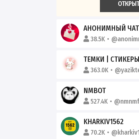
ОТКРЫ
АНОНИМНЫЙ ЧАТ
38.5K
@anonimn
ТЕМКИ | СТИКЕР
363.0K
@yazikt
NMBOT
527.4K
@nmnmf
KHARKIV1562
70.2K
@kharkiv