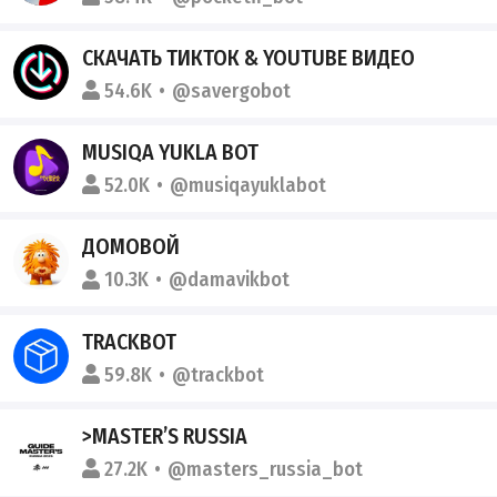
СКАЧАТЬ ТИКТОК & YOUTUBE ВИДЕО
54.6K
@savergobot
MUSIQA YUKLA BOT
52.0K
@musiqayuklabot
ДОМОВОЙ
10.3K
@damavikbot
TRACKBOT
59.8K
@trackbot
>MASTER’S RUSSIA
27.2K
@masters_russia_bot