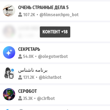
ОЧЕНЬ СТРАННЫЕ ДЕЛА 5
107.2K
@filmsearchpro_bot
LUCID DREAMS (18+)
1.48M
@luciddreams
СЕКРЕТАРЬ
54.0K
@olegotvetbot
برنامه ناشناس
131.2K
@bichatbot
СЕРФБОТ
35.3K
@c3rfbot