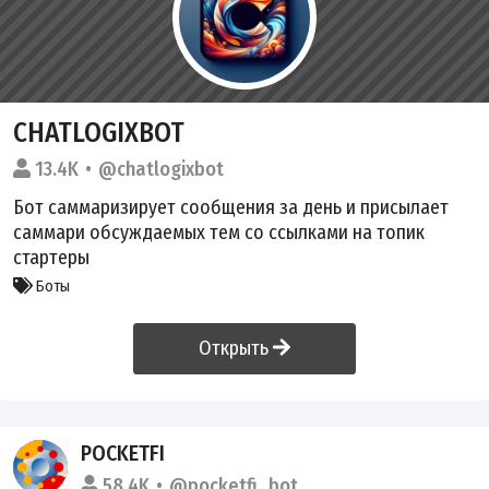
CHATLOGIXBOT
13.4K
@chatlogixbot
Бот саммаризирует сообщения за день и присылает
саммари обсуждаемых тем со ссылками на топик
стартеры
Боты
Открыть
POCKETFI
58.4K
@pocketfi_bot