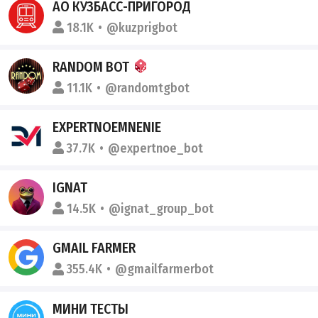
АО КУЗБАСС-ПРИГОРОД
18.1K
@kuzprigbot
RANDOM BOT
11.1K
@randomtgbot
EXPERTNOEMNENIE
37.7K
@expertnoe_bot
IGNAT
14.5K
@ignat_group_bot
GMAIL FARMER
355.4K
@gmailfarmerbot
МИНИ ТЕСТЫ