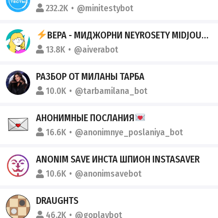
232.2K
@minitestybot
ВЕРА - МИДЖОРНИ NEYROSETY MIDJOURNEY KANDINSKIY
13.8K
@aiverabot
РАЗБОР ОТ МИЛАНЫ ТАРБА
10.0K
@tarbamilana_bot
АНОНИМНЫЕ ПОСЛАНИЯ
16.6K
@anonimnye_poslaniya_bot
ANONIM SAVE ИНСТА ШПИОН INSTASAVER
10.6K
@anonimsavebot
DRAUGHTS
46.2K
@goplaybot