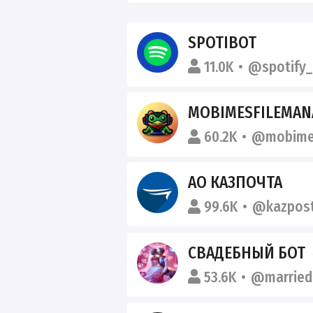
SPOTIBOT
11.0K
@spotify_
MOBIMESFILEMAN
60.2K
@mobime
АО КАЗПОЧТА
99.6K
@kazpos
СВАДЕБНЫЙ БОТ
53.6K
@married