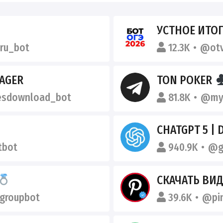
УСТНОЕ ИТОГ
ru_bot
12.3K
@otv
AGER
TON POKER
sdownload_bot
81.8K
@my
CHATGPT 5 | 
tbot
940.9K
@g
СКАЧАТЬ ВИДЕО
groupbot
39.6K
@pi