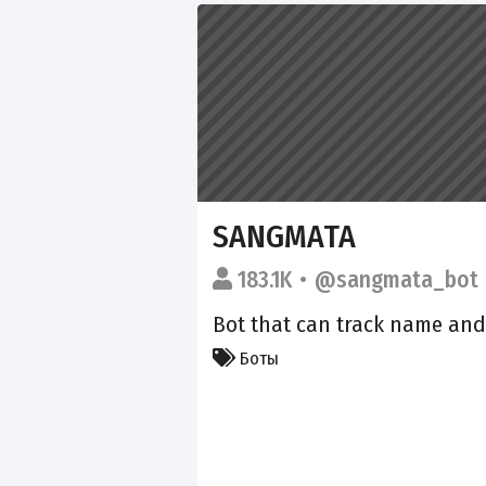
SANGMATA
183.1K
@sangmata_bot
Bot that can track name and 
Боты