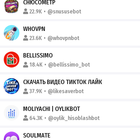
СНЮСОМЕТР
22.9K
@snususebot
WHOVPN
23.6K
@whovpnbot
BELLISSIMO
18.4K
@bellissimo_bot
СКАЧАТЬ ВИДЕО ТИКТОК ЛАЙК
37.9K
@likesaverbot
MOLIYACHI | OYLIKBOT
64.3K
@oylik_hisoblashbot
SOULMATE