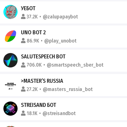
УЕБОТ
37.2K
@zalupapaybot
UNO BOT 2
86.9K
@play_unobot
SALUTESPEECH BOT
706.0K
@smartspeech_sber_bot
>MASTER’S RUSSIA
27.2K
@masters_russia_bot
STREISAND БОТ
18.1K
@streisandbot