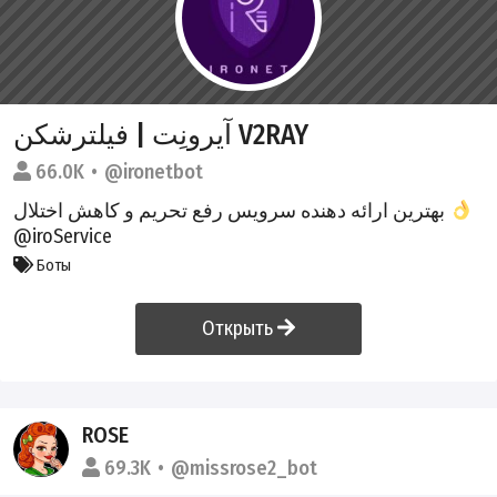
آیرونِت | فیلترشکن V2RAY
66.0K
@ironetbot
بهترین ارائه دهنده سرویس رفع تحریم و کاهش اختلال
@iroService
Боты
Открыть
ROSE
69.3K
@missrose2_bot