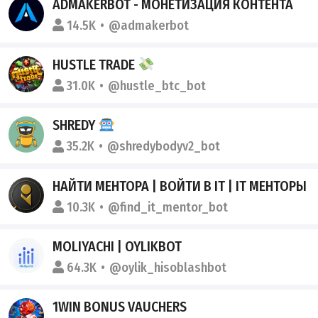
ADMAKERBOT - МОНЕТИЗАЦИЯ КОНТЕНТА
14.5K
@admakerbot
HUSTLE TRADE
31.0K
@hustle_btc_bot
SHREDY
35.2K
@shredybodyv2_bot
НАЙТИ МЕНТОРА | ВОЙТИ В IT | IT МЕНТОРЫ
10.3K
@find_it_mentor_bot
MOLIYACHI | OYLIKBOT
64.3K
@oylik_hisoblashbot
1WIN BONUS VAUCHERS