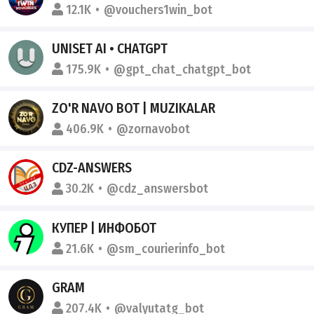
12.1K
@vouchers1win_bot
UNISET AI • CHATGPT
175.9K
@gpt_chat_chatgpt_bot
ZO'R NAVO BOT | MUZIKALAR
406.9K
@zornavobot
CDZ-ANSWERS
30.2K
@cdz_answersbot
КУПЕР | ИНФОБОТ
21.6K
@sm_courierinfo_bot
GRAM
207.4K
@valyutatg_bot