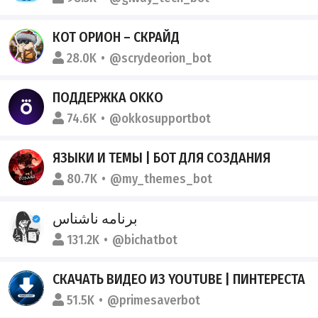
КОТ ОРИОН – СКРАЙД
28.0K
@scrydeorion_bot
ПОДДЕРЖКА OKKO
74.6K
@okkosupportbot
ЯЗЫКИ И ТЕМЫ | БОТ ДЛЯ СОЗДАНИЯ
80.7K
@my_themes_bot
برنامه ناشناس
131.2K
@bichatbot
СКАЧАТЬ ВИДЕО ИЗ YOUTUBE | ПИНТЕРЕСТА
51.5K
@primesaverbot