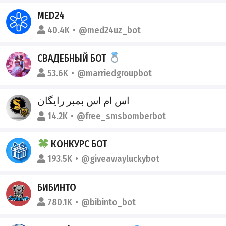
MED24
40.4K
@med24uz_bot
СВАДЕБНЫЙ БОТ
53.6K
@marriedgroupbot
اس ام اس بمبر رایگان
14.2K
@free_smsbomberbot
КОНКУРС БОТ
193.5K
@giveawayluckybot
БИБИНТО
780.1K
@bibinto_bot