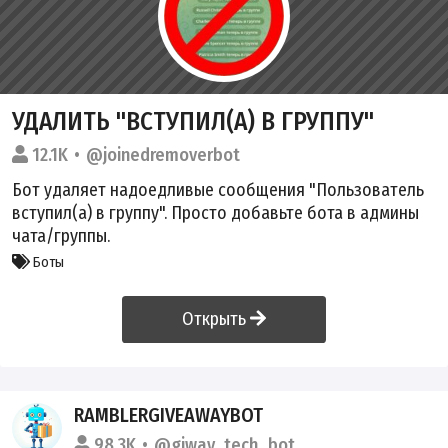
УДАЛИТЬ "ВСТУПИЛ(А) В ГРУППУ"
12.1K
@joinedremoverbot
Бот удаляет надоедливые сообщения "Пользователь
вступил(а) в группу". Просто добавьте бота в админы
чата/группы.
Боты
Открыть
RAMBLERGIVEAWAYBOT
98.3K
@giway_tech_bot