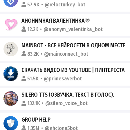
57.9K
@relocturkey_bot
АНОНИМНАЯ ВАЛЕНТИНКА🩷
12.2K
@anonym_valentinka_bot
MAINBOT - ВСЕ НЕЙРОСЕТИ В ОДНОМ МЕСТЕ
83.2K
@mainconnect_bot
СКАЧАТЬ ВИДЕО ИЗ YOUTUBE | ПИНТЕРЕСТА
51.5K
@primesaverbot
SILERO TTS (ОЗВУЧКА, ТЕКСТ В ГОЛОС).
132.1K
@silero_voice_bot
GROUP HELP
1.35M
@ghclone5bot