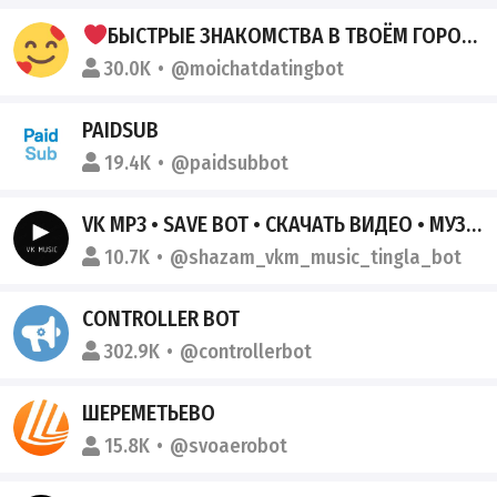
БЫСТРЫЕ ЗНАКОМСТВА В ТВОЁМ ГОРОДЕ
30.0K
@moichatdatingbot
PAIDSUB
19.4K
@paidsubbot
VK MP3 • SAVE BOT • СКАЧАТЬ ВИДЕО • МУЗЫКА • ПОИСК МУЗЫКИ
10.7K
@shazam_vkm_music_tingla_bot
CONTROLLER BOT
302.9K
@controllerbot
ШЕРЕМЕТЬЕВО
15.8K
@svoaerobot