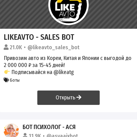
LIKEAVTO - SALES BOT
21.0K
@likeavto_sales_bot
Привозим авто из Кореи, Китая и Японии с выгодой до
2 000 000 ₽ за 15-45 дней!
Подписывайся на
@likeatg
Боты
Открыть
БОТ ПСИХОЛОГ - АСЯ
11.9K
@asyaaixbot