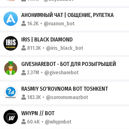
АНОНИМНЫЙ ЧАТ | ОБЩЕНИЕ, РУЛЕТКА
16.2K
@ruanon_bot
IRIS | BLACK DIAMOND
811.3K
@iris_black_bot
GIVESHAREBOT - БОТ ДЛЯ РОЗЫГРЫШЕЙ
2.37M
@givesharebot
RASMIY SO'ROVNOMA BOT TOSHKENT
183.3K
@sorovnomauzbot
WHYPN // BOT
60.4K
@whypnbot