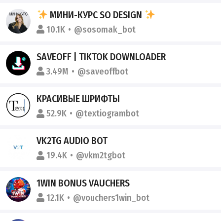
МИНИ-КУРС SO DESIGN
10.1K
@sosomak_bot
SAVEOFF | TIKTOK DOWNLOADER
3.49M
@saveoffbot
КРАСИВЫЕ ШРИФТЫ
52.9K
@textiogrambot
VK2TG AUDIO BOT
19.4K
@vkm2tgbot
1WIN BONUS VAUCHERS
12.1K
@vouchers1win_bot