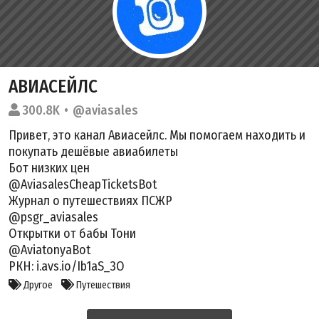
АВИАСЕЙЛС
300.8K
@aviasales
Привет, это канал Авиасейлс. Мы помогаем находить и
покупать дешёвые авиабилеты
Бот низких цен
@AviasalesCheapTicketsBot
Журнал о путешествиях ПСЖР
@psgr_aviasales
Открытки от бабы Тони
@AviatonyaBot
РКН: i.avs.io/Ib1aS_3O
Другое
Путешествия