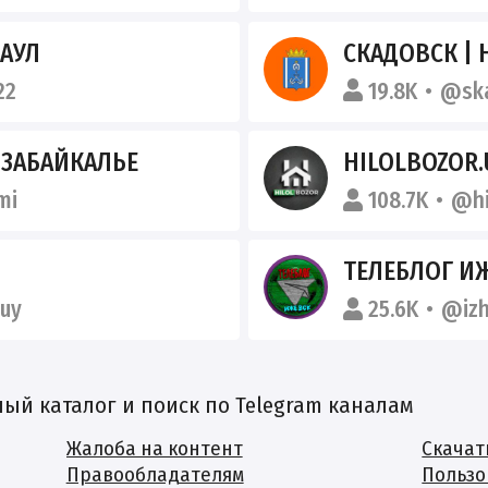
НАУЛ
СКАДОВСК |
22
19.8K
@ska
 ЗАБАЙКАЛЬЕ
HILOLBOZOR.
mi
108.7K
@hi
ТЕЛЕБЛОГ ИЖЕВСК ( УДМУРТ
guy
25.6K
@iz
й каталог и поиск по Telegram каналам
Жалоба на контент
Скачат
Правообладателям
Пользо