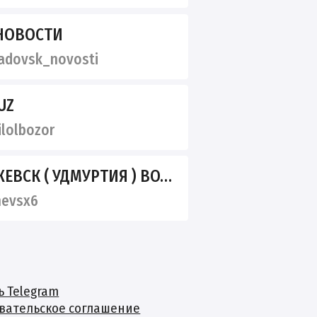
 НОВОСТИ
dovsk_novosti
UZ
lolbozor
ИЯ ) ВОТКИНСК САРАПУЛ ГЛАЗОВ МОЖГА КАМБАРКА
hevsx6
ь Telegram
вательское соглашение