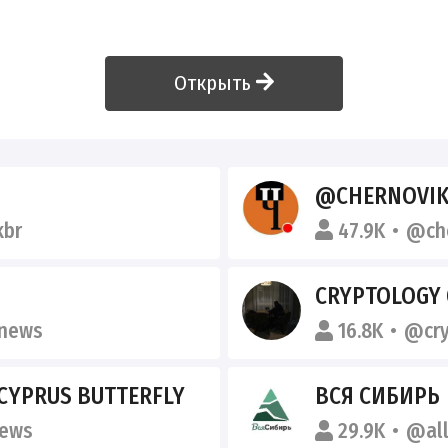
Открыть
@CHERNOVIK
kbr
47.9K
@ch
CRYPTOLOGY
news
16.8K
@cry
CYPRUS BUTTERFLY
ВСЯ СИБИРЬ
ews
29.9K
@all