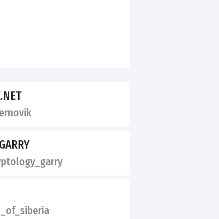
.NET
ernovik
 GARRY
ptology_garry
_of_siberia