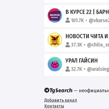
В КУРСЕ 22 | БАР
101.7K
@vkurse
НОВОСТИ ЧИТА И
37.3K
@chita_s
УРАЛ ГАЙСИН
32.7K
@uralsin
— неофициальны
Добавить канал
Контакты