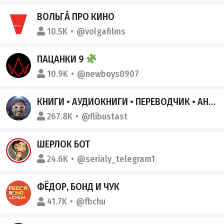
ВОЛЬГÁ ПРО КИНО
10.5K
@volgafilms
ПАЦАНКИ 9
10.9K
@newboys0907
КНИГИ • АУДИОКНИГИ • ПЕРЕВОДЧИК • АНГЛИЙСКИЙ
267.8K
@flibustast
ШЕРЛОК БОТ
24.6K
@serialy_telegram1
ФЁДОР, БОНД И ЧУК
41.7K
@fbchu