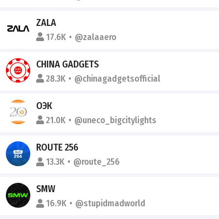
ZALA
17.6K
@zalaaero
CHINA GADGETS
28.3K
@chinagadgetsofficial
ОЭК
21.0K
@uneco_bigcitylights
ROUTE 256
13.3K
@route_256
SMW
16.9K
@stupidmadworld