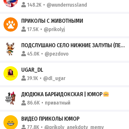
148.2K
@wunderrussland
ПРИКОЛЫ С ЖИВОТНЫМИ
17.5K
@prikolyj
ПОДСЛУШАНО СЕЛО НИЖНИЕ ЗАЛУПЫ (ПЕЗДОВО)
45.0K
@pezdovo
UGAR_DL
39.1K
@dl_ugar
ДЮДЮКА БАРБИДОКСКАЯ | ЮМОР
86.6K
приватный
ВИДЕО ПРИКОЛЫ ЮМОР
77.8K
@prikoly_anekdoty_memy