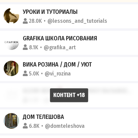
УРОКИ И ТУТОРИАЛЫ
28.0K
@lessons_and_tutorials
GRAFIKA ШКОЛА РИСОВАНИЯ
8.1K
@grafika_art
ВИКА РОЗИНА / ДОМ / УЮТ
5.0K
@vi_rozina
ALEXM-NEIRO
. ОСТОРОЖНО! ВЫЗЫВАЕТ ПРИВЫКАНИЕ! 18+
5.2K
@alexm_neiro
ДОМ ТЕЛЕШОВА
6.8K
@domteleshova