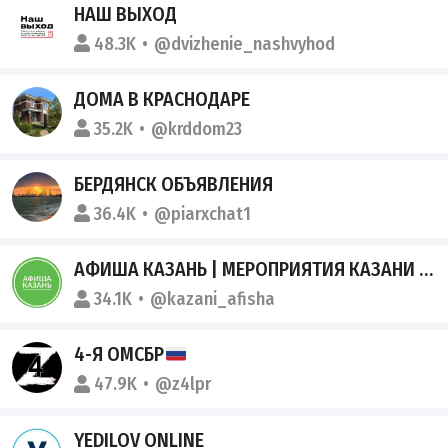
НАШ ВЫХОД
48.3K
@dvizhenie_nashvyhod
ДОМА В КРАСНОДАРЕ
35.2K
@krddom23
БЕРДЯНСК ОБЪЯВЛЕНИЯ
36.4K
@piarxchat1
АФИША КАЗАНЬ | МЕРОПРИЯТИЯ КАЗАНИ | ЧЕМ ЗАНЯТЬСЯ В КАЗАНИ
34.1K
@kazani_afisha
4-Я ОМСБР
47.9K
@z4lpr
YEDILOV ONLINE