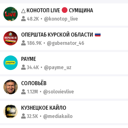
△ КОНОТОП LIVE
СУМЩИНА
48.2K
@konotop_live
ОПЕРШТАБ КУРСКОЙ ОБЛАСТИ
186.9K
@gubernator_46
PAYME
34.4K
@payme_uz
СОЛОВЬЁВ
1.12M
@solovievlive
КУЗНЕЦКОЕ КАЙЛО
32.5K
@mediakailo