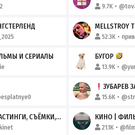
2
9.7K
@tov
НГСТЕРЛЕНД
MELLSTROY 
_2025
52.3K
при
ЛЬМЫ И СЕРИАЛЫ
БУГОР
ie
13.9K
@yu
ЗУБАРЕВ 
esplatnye0
15.6K
@str
 СЪЁМКИ, МАССОВКА. МОСКВА
КИНО | ФИЛЬМЫ | С
inet
21.1K
@film