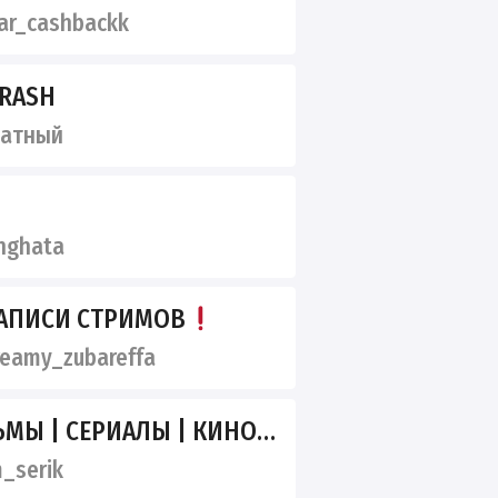
ar_cashbackk
TRASH
ватный
nghata
ЗАПИСИ СТРИМОВ
eamy_zubareffa
ЕРИАЛЫ | КИНООБЗОРЫ | КИНОБРЕД
_serik