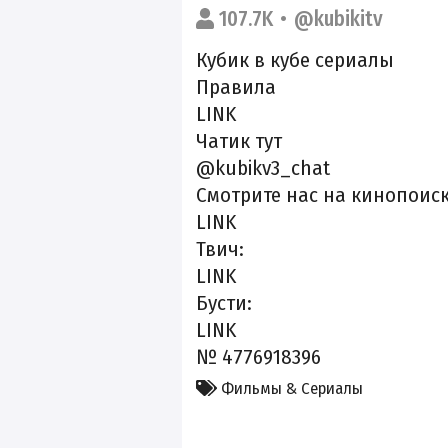
107.7K
@kubikitv
Кубик в кубе сериалы
Правила
LINK
Чатик тут
@kubikv3_chat
Смотрите нас на кинопоиск
LINK
Твич:
LINK
Бусти:
LINK
№ 4776918396
Фильмы & Сериалы