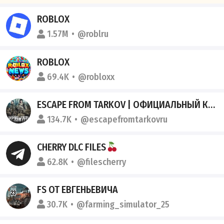
ROBLOX
1.57M
@roblru
ROBLOX
69.4K
@robloxx
ESCAPE FROM TARKOV | ОФИЦИАЛЬНЫЙ КАНАЛ
134.7K
@escapefromtarkovru
CHERRY DLC FILES
62.8K
@filescherry
FS ОТ ЕВГЕНЬЕВИЧА
30.7K
@farming_simulator_25