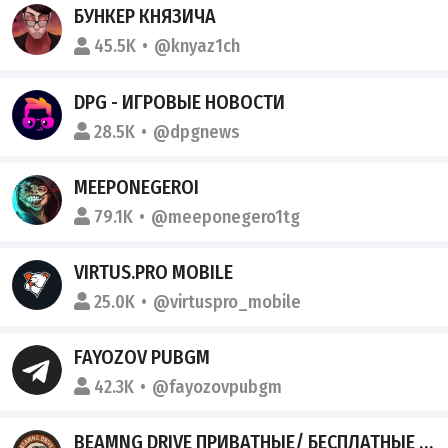
БУНКЕР КНЯЗИЧА
45.5K
@knyaz1ch
DPG - ИГРОВЫЕ НОВОСТИ
28.5K
@dpgnews
MEEPONEGEROI
79.1K
@meeponegero1tg
VIRTUS.PRO MOBILE
25.0K
@virtuspro_mobile
FAYOZOV PUBGM
42.3K
@fayozovpubgm
BEAMNG DRIVE ПРИВАТНЫЕ/ БЕСПЛАТНЫЕ МОДЫ