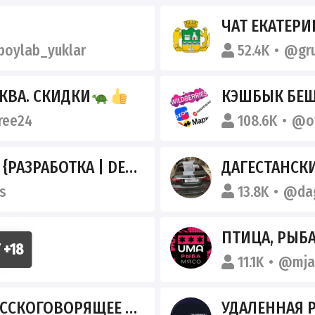
ЧАТ ЕКАТЕРИ
oylab_yuklar
52.4K
@gru
КВА. СКИДКИ
КЭШБЫК БЕШЕНЫЕ СКИДКИ | ТОВАРЫ ЗА ОТ
ree24
108.6K
@ot
 | DEVOPS | QA | MANAGEMENT}
ДАГЕСТАНСК
s
13.8K
@da
СТВА
ПТИЦА, РЫБА
t78
11.1K
@mja
ГОВОРЯЩЕЕ СООБЩЕСТВО
УДАЛЕННАЯ 