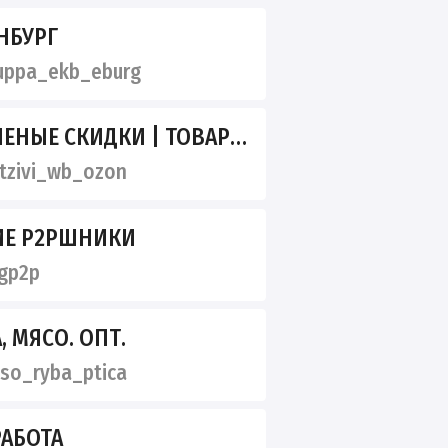
НБУРГ
ppa_ekb_eburg
ЗЫВЫ | КЕШБЕК |КЭШБЕК |КЭШБЭК | КЕШБЭК |ХАЛЯВА | РАЗДАЧИ ТОВАРОВ
zivi_wb_ozon
ИЕ P2PШНИКИ
gp2p
, МЯСО. ОПТ.
so_ryba_ptica
РАБОТА