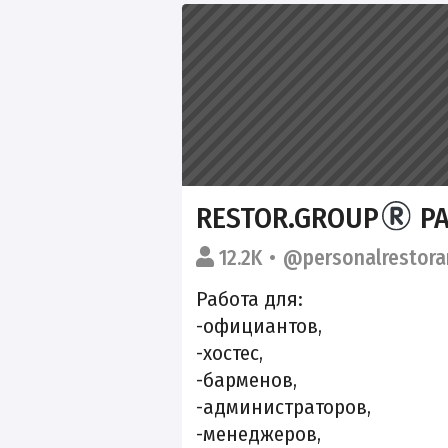
RESTOR.GROUP
РА
12.2K
@personalrestora
Работа для:
-официантов,
-хостес,
-барменов,
-администраторов,
-менеджеров,