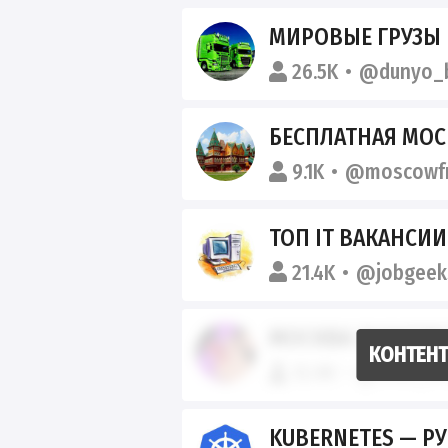
МИРОВЫЕ ГРУЗЫ
26.5K
@dunyo_b
БЕСПЛАТНАЯ МОС
9.1K
@moscowf
ТОП IT ВАКАНСИИ {РАЗРАБОТКА
21.4K
@jobgeek
МОСКВА ЗНАКОМ
12.0K
@chat_vir
KUBERNETES — РУССКО