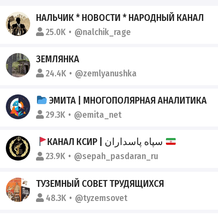
НАЛЬЧИК * НОВОСТИ * НАРОДНЫЙ КАНАЛ
25.0K
@nalchik_rage
ЗЕМЛЯНКА
24.4K
@zemlyanushka
ЭМИТА | МНОГОПОЛЯРНАЯ АНАЛИТИКА
29.3K
@emita_net
КАНАЛ КСИР | سپاه پاسداران
23.9K
@sepah_pasdaran_ru
ТУЗЕМНЫЙ СОВЕТ ТРУДЯЩИХСЯ
48.3K
@tyzemsovet