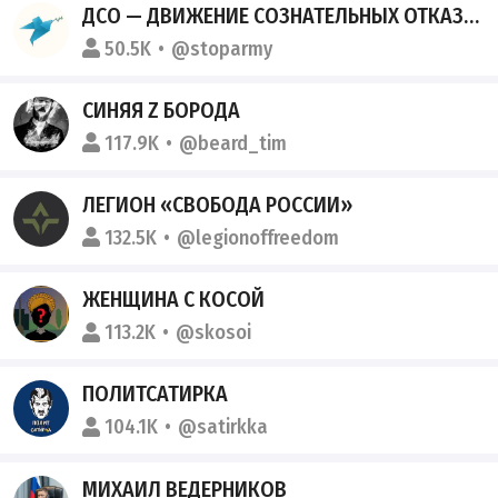
ДСО — ДВИЖЕНИЕ СОЗНАТЕЛЬНЫХ ОТКАЗЧИКОВ
50.5K
@stoparmy
СИНЯЯ Z БОРОДА
117.9K
@beard_tim
ЛЕГИОН «СВОБОДА РОССИИ»
132.5K
@legionoffreedom
ЖЕНЩИНА С КОСОЙ
113.2K
@skosoi
ПОЛИТСАТИРКА
104.1K
@satirkka
МИХАИЛ ВЕДЕРНИКОВ