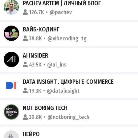
PACHEV ARTEM | ЛИЧНЫЙ БЛОГ
126.7K
@pachev
ВАЙБ-КОДИНГ
38.8K
@vibecoding_tg
AI INSIDER
43.5K
@ai_ins
DATA INSIGHT . ЦИФРЫ E-COMMERCE
19.3K
@datainsight
NOT BORING TECH
20.8K
@notboring_tech
НЕЙРО