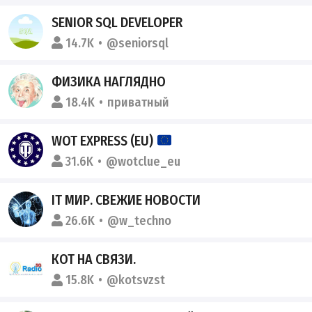
SENIOR SQL DEVELOPER
14.7K
@seniorsql
ФИЗИКА НАГЛЯДНО
18.4K
приватный
WOT EXPRESS (EU)
31.6K
@wotclue_eu
IT МИР. СВЕЖИЕ НОВОСТИ
26.6K
@w_techno
КОТ НА СВЯЗИ.
15.8K
@kotsvzst