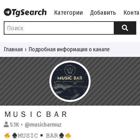
Категории
Добавить
Конта
Главная
Подробная информация о канале
ＭＵＳＩＣ ＢＡＲ
5.1K
@musicbarmuz
𝙼𝚄𝚂𝙸𝙲
𝙱𝙰𝚁