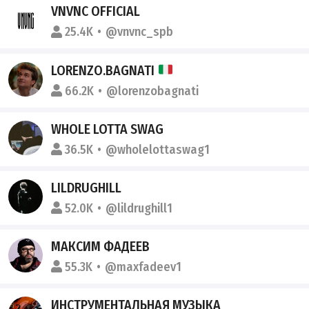
VNVNC OFFICIAL
25.4K
@vnvnc_spb
LORENZO.BAGNATI
66.2K
@lorenzobagnati
WHOLE LOTTA SWAG
36.5K
@wholelottaswag1
LILDRUGHILL
52.0K
@lildrughill1
МАКСИМ ФАДЕЕВ
55.3K
@maxfadeev1
ИНСТРУМЕНТАЛЬНАЯ МУЗЫКА