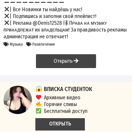
| Все Новинки ты найдёшь у нас!
| Подпишись и заполни свой плейлист!
| Реклама @Denis12528
Пᴘᴀʙᴀ ʜᴀ ᴍʏзыᴋʏ
пᴘиʜᴀдлᴇжᴀт иx ʙлᴀдᴇльцᴀм! За правдивость рекламы
администрация не отвечает!
Музыка
Развлечения
Открыть
ВПИСКА СТУДЕНТОК
Архивные видео
Горячие сливы
Бесплатный доступ
ОТКРЫТЬ