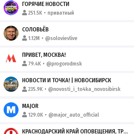
ГОРЯЧИЕ НОВОСТИ
251.5K
приватный
СОЛОВЬЁВ
1.12M
@solovievlive
ПРИВЕТ, МОСКВА!
79.4K
@progorodmsk
НОВОСТИ И ТОЧКА! | НОВОСИБИРСК
235.9K
@novosti_i_to4ka_novosibirsk
MAJOR
129.0K
@major_auto_official
КРАСНОДАРСКИЙ КРАЙ ОПОВЕЩЕНИЯ, ТРЕВОГИ