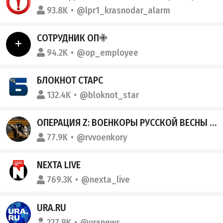
93.8K
@lpr1_krasnodar_alarm
СОТРУДНИК ОП✙
94.2K
@op_employee
БЛОКНОТ СТАРС
132.4K
@bloknot_star
ОПЕРАЦИЯ Z: ВОЕНКОРЫ РУССКОЙ ВЕСНЫ - РЕЗЕРВ
77.9K
@rvvoenkory
NEXTA LIVE
769.3K
@nexta_live
URA.RU
227.9K
@uranews