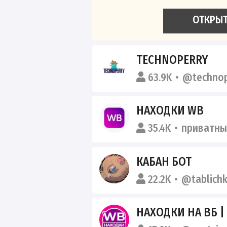
ОТКРЫ
TECHNOPERRY
63.9K
@technop
НАХОДКИ WB
35.4K
приватны
КАБАН БОТ
22.2K
@tablich
НАХОДКИ НА ВБ |