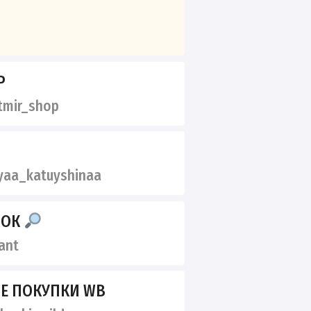
Р
mir_shop
aa_katuyshinaa
ДОК
ant
Е ПОКУПКИ WB