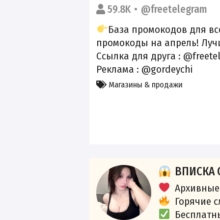
59.8K
@freetelegram
База промокодов для вс
промокоды на апрель! Луч
Ссылка для друга : @freete
Реклама : @gordeychi
Магазины & продажи
ВПИСКА 
Архивные
Горячие 
Бесплатн