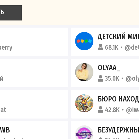
ТЬ
ДЕТСКИЙ МИ
erry
68.1K
@det
OLYAA_
й
35.0K
@oly
БЮРО НАХО
kat
42.8K
@iw
 WB
БЕЗУДЕРЖНЫ