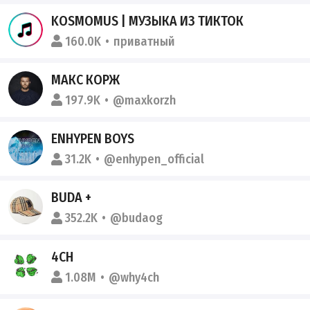
KOSMOMUS | МУЗЫКА ИЗ ТИКТОК
160.0K
приватный
МАКС КОРЖ
197.9K
@maxkorzh
ENHYPEN BOYS
31.2K
@enhypen_official
BUDA +
352.2K
@budaog
4CH
1.08M
@why4ch