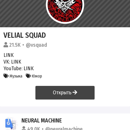
VELIAL SQUAD
21.5K
@vsquad
LINK
VK:
LINK
YouTube:
LINK
Музыка
Юмор
Открыть
NEURAL MACHINE
49.0K
@neuralmachine