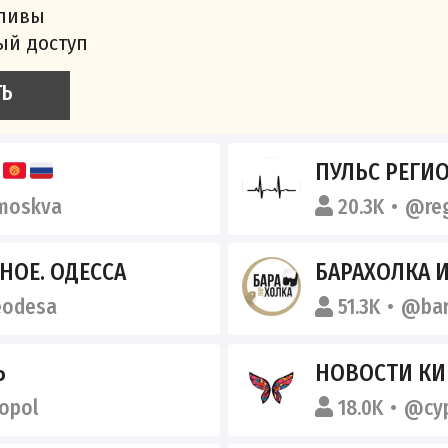
сливы
ый доступ
ТЬ
А
ПУЛЬС РЕГИ
moskva
20.3K
@re
НОЕ. ОДЕССА
БАРАХОЛКА 
eodesa
51.3K
@bar
Ь
НОВОСТИ КИ
opol
18.0K
@cy