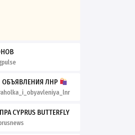
ОНОВ
gpulse
И ОБЪЯВЛЕНИЯ ЛНР
aholka_i_obyavleniya_lnr
ПРА CYPRUS BUTTERFLY
prusnews