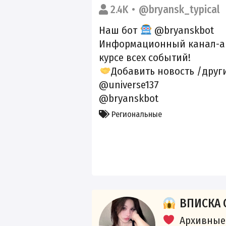
2.4K
@bryansk_typical
Наш бот
@bryanskbot
Информационный канал-агр
курсе всех событий!
Добавить новость /друг
@universe137
@bryanskbot
Региональные
ВПИСКА 
Архивные