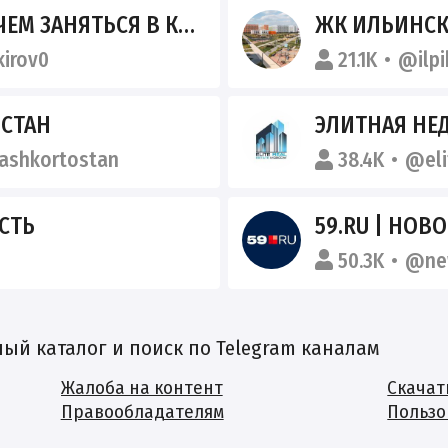
В КИРОВЕ| МЕРОПРИЯТИЯ КИРОВА
ЖК ИЛЬИНСК
irov0
21.1K
@ilpi
СТАН
ЭЛИТНАЯ Н
ashkortostan
38.4K
@eli
ТЬ️
59.RU | НОВ
50.3K
@ne
й каталог и поиск по Telegram каналам
Жалоба на контент
Скачат
Правообладателям
Пользо