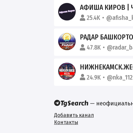
АФИША КИРОВ | ЧЕМ ЗАНЯТЬСЯ 
25.4K
@afisha_k
РАДАР БАШКОРТО
47.8K
@radar_b
НИЖНЕКАМСК.ЖЕС
24.9K
@nka_112
— неофициальны
Добавить канал
Контакты