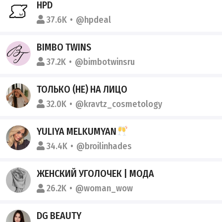
HPD
37.6K
@hpdeal
BIMBO TWINS
37.2K
@bimbotwinsru
ТОЛЬКО (НЕ) НА ЛИЦО
32.0K
@kravtz_cosmetology
YULIYA MELKUMYAN
34.4K
@broilinhades
ЖЕНСКИЙ УГОЛОЧЕК | МОДА
26.2K
@woman_wow
DG BEAUTY