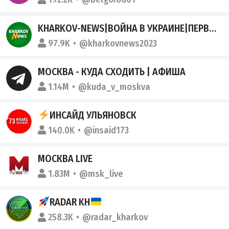
KHARKOV-NEWS|ВОЙНА В УКРАИНЕ|ПЕРВЫЙ ОПЕРАТИВНЫЙ КАНАЛ
97.9K
@kharkovnews2023
МОСКВА - КУДА СХОДИТЬ | АФИША
1.14M
@kuda_v_moskva
ИНСАЙД УЛЬЯНОВСК
140.0K
@insaid173
МОСКВА LIVE
1.83M
@msk_live
RADAR KH
258.3K
@radar_kharkov