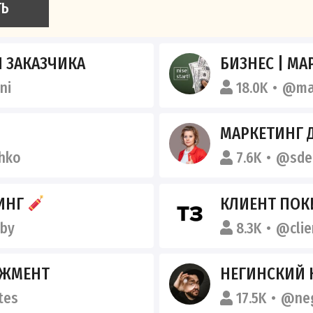
ТЬ
 ЗАКАЗЧИКА
БИЗНЕС | М
ni
18.0K
@mar
МАРКЕТИНГ ДЛЯ РИ
hko
7.6K
@sdel
ТИНГ
КЛИЕНТ ПОК
by
8.3K
@clie
ДЖМЕНТ
НЕГИНСКИЙ 
tes
17.5K
@neg