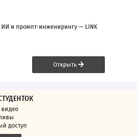
 ИИ и промпт-инженирингу —
LINK
Открыть
СТУДЕНТОК
 видео
сливы
ый доступ