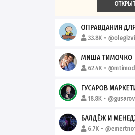
ОТКРЫ
ОПРАВДАНИЯ ДЛЯ
33.8K
@olegizvi
МИША ТИМОЧКО
62.4K
@mtimoc
ГУСАРОВ МАРКЕ
18.8K
@gusarov
БАЛДЁЖ И МЕНЕ
6.7K
@emertno