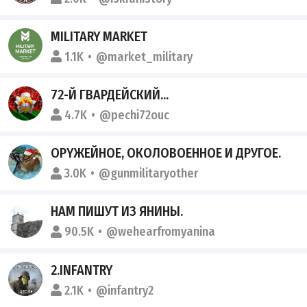
MILITARY MARKET
1.1K
@market_military
72-Й ГВАРДЕЙСКИЙ...
4.7K
@pechi72ouc
ОРYЖЕЙНOЕ, OКОЛОВOEННОЕ И ДРУГОЕ.
3.0K
@gunmilitaryother
НАМ ПИШУТ ИЗ ЯНИНЫ.
90.5K
@wehearfromyanina
2.INFANTRY
2.1K
@infantry2