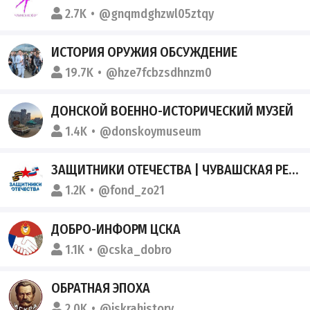
2.7K
@gnqmdghzwl05ztqy
ИСТОРИЯ ОРУЖИЯ ОБСУЖДЕНИЕ
19.7K
@hze7fcbzsdhnzm0
ДОНСКОЙ ВОЕННО-ИСТОРИЧЕСКИЙ МУЗЕЙ
1.4K
@donskoymuseum
ЗАЩИТНИКИ ОТЕЧЕСТВА | ЧУВАШСКАЯ РЕСПУБЛИКА
1.2K
@fond_zo21
ДОБРО-ИНФОРМ ЦСКА
1.1K
@cska_dobro
ОБРАТНАЯ ЭПОХА
2.0K
@iskrahistory