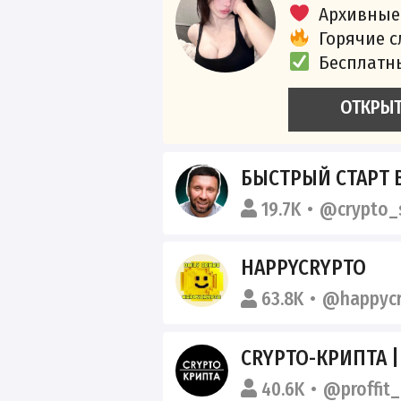
Архивные
Горячие 
Бесплатн
ОТКРЫ
БЫСТРЫЙ СТАРТ 
19.7K
@crypto_
HAPPYCRYPTO
63.8K
@happycr
CRYPTO-КРИПТА | НОВОСТ
40.6K
@proffit_