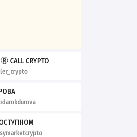
R
CALL CRYPTO
ler_crypto
РОВА
darokdurova
ДОСТУПНОМ
symarketcrypto