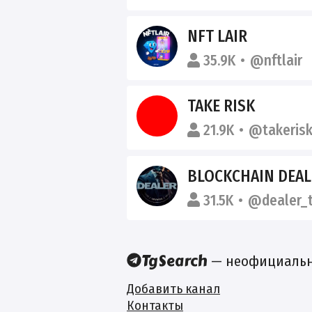
NFT LAIR
35.9K
@nftlair
TAKE RISK
21.9K
@takeris
BLOCKCHAIN DEAL
31.5K
@dealer_t
— неофициальны
Добавить канал
Контакты