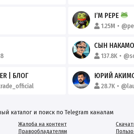
I’M PEPE
1.25M
@pe
СЫН НАКАМ
k8
137.8K
@s
ER | БЛОГ
ЮРИЙ АКИМОВ 
rade_official
28.7K
@la
й каталог и поиск по Telegram каналам
Жалоба на контент
Скачат
Правообладателям
Пользо