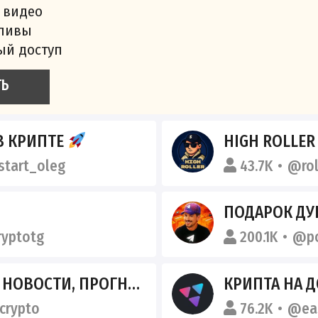
 видео
сливы
ый доступ
ТЬ
В КРИПТЕ
HIGH ROLLE
start_oleg
43.7K
@rol
ПОДАРОК ДУ
yptotg
200.1K
@po
И, ПРОГНОЗЫ И АНАЛИТИКА
КРИПТА НА 
crypto
76.2K
@ea