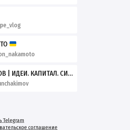
pe_vlog
ОТО
on_nakamoto
| ИДЕИ. КАПИТАЛ. СИЛА.
unchakimov
ь Telegram
вательское соглашение