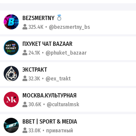
BEZSMERTNY
325.4K
@bezsmertny_bs
ПХУКЕТ ЧАТ BAZAAR
24.1K
@phuket_bazaar
ЭКСТРАКТ
32.3K
@ex_trakt
МОСКВА.КУЛЬТУРНАЯ
30.6K
@culturalmsk
BBET | SPORT & MEDIA
33.0K
приватный