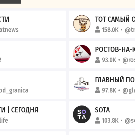
СТИ
ТОТ САМЫЙ 
atnews
158.0K
@tr
РОСТОВ-НА-
2
93.0K
@ro
ГЛАВНЫЙ ПО
od_granica
97.8K
@gl
И | СЕГОДНЯ
SOTA
ife
103.8K
@so