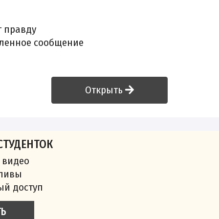
т правду
пленное сообщение
Открыть
СТУДЕНТОК
 видео
сливы
ый доступ
ТЬ