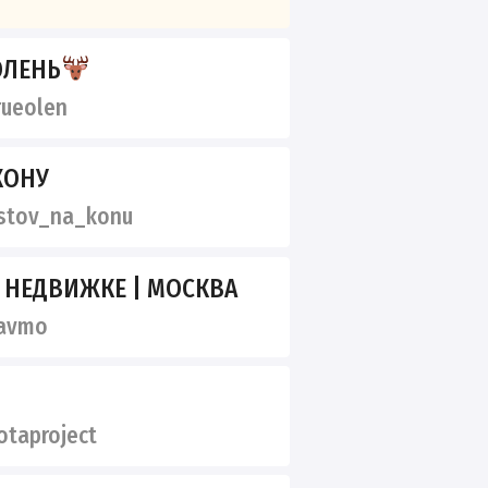
ОЛЕНЬ
ueolen
КОНУ
stov_na_konu
 НЕДВИЖКЕ | МОСКВА
avmo
taproject