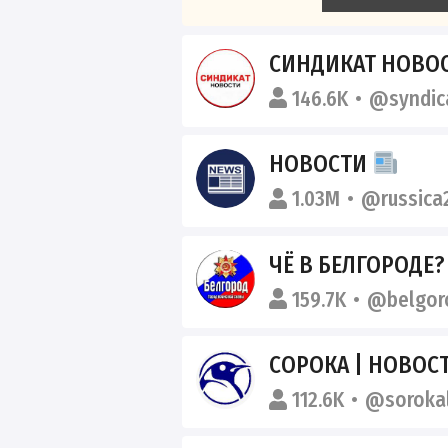
СИНДИКАТ НОВО
146.6K
@syndic
НОВОСТИ
1.03M
@russica
ЧЁ В БЕЛГОРОДЕ?
159.7K
@belgor
СОРОКА | НОВОСТ
112.6K
@sorokal