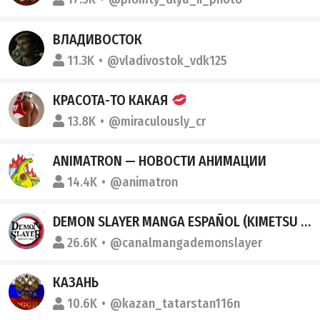
ВЛАДИВОСТОК
11.3K
@vladivostok_vdk125
КРАСОТА-ТО КАКАЯ
13.8K
@miraculously_cr
ANIMATRON — НОВОСТИ АНИМАЦИИ
14.4K
@animatron
DEMON SLAYER MANGA ESPAÑOL (KIMETSU NO YAIBA MANGA)
26.6K
@canalmangademonslayer
КАЗАНЬ
10.6K
@kazan_tatarstan116n